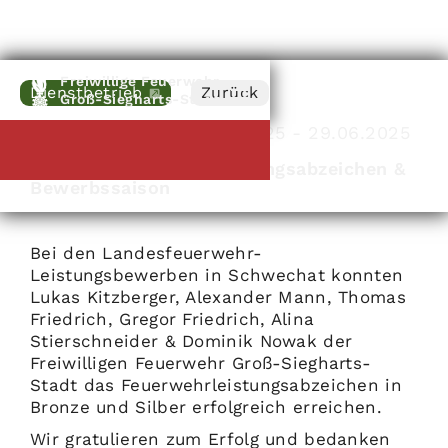
Freiwillige Feuerwehr
Dienstbetrieb
Zurück
Groß-Siegharts-Stadt
Groß-Siegharts
|
28
.
06
.
2025
-
29
.
06
.
2025
6 neue Feuerwehr-Leistungsabzeichen &
Bewerbssaison
Bei den Landesfeuerwehr-
Leistungsbewerben in Schwechat konnten
Lukas Kitzberger, Alexander Mann, Thomas
Friedrich, Gregor Friedrich, Alina
Stierschneider & Dominik Nowak der
Freiwilligen Feuerwehr Groß-Siegharts-
Stadt das Feuerwehrleistungsabzeichen in
Bronze und Silber erfolgreich erreichen.
Wir gratulieren zum Erfolg und bedanken