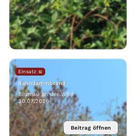
Einsatz
Bahndammbrand
Blumau an der Wild
30
.
07
.
2026
Beitrag öffnen