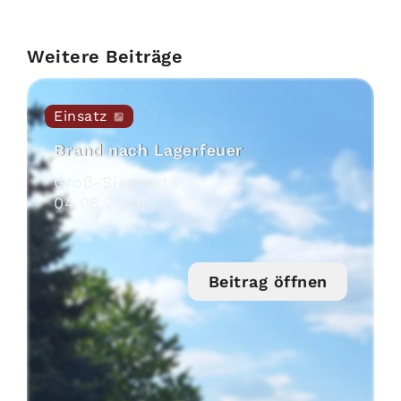
Weitere Beiträge
Einsatz
Brand nach Lagerfeuer
Groß-Siegharts
04
.
08
.
2026
Beitrag öffnen