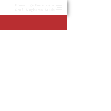
Freiwillige Feuerwehr
Groß-Siegharts-Stadt