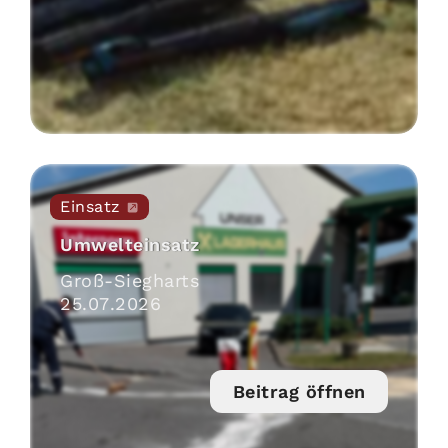
Einsatz
Umwelteinsatz
Groß-Siegharts
25
.
07
.
2026
Beitrag öffnen