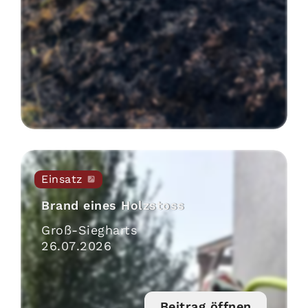
Einsatz
Brand eines Holzstoss
Groß-Siegharts
26
.
07
.
2026
Beitrag öffnen