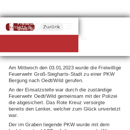
Freiwillige Feuerwehr
Einsatz
Zurück
Groß-Siegharts-Stadt
Oedt an der Wild
|
03
.
01
.
2024
PKW Bergung
Am Mittwoch den 03.01.2023 wurde die Freiwillige
Feuerwehr Groß-Siegharts-Stadt zu einer PKW
Bergung nach Oedt/Wild gerufen.
An der Einsatzstelle war durch die zuständige
Feuerwehr Oedt/Wild gemeinsam mit der Polizei
die abgesichert. Das Rote Kreuz versorgte
bereits den Lenker, welcher zum Glück unverletzt
war.
Der im Graben liegende PKW wurde mit dem