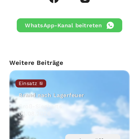
WhatsApp-Kanal beitreten
Weitere Beiträge
Einsatz
Brand nach Lagerfeuer
Groß-Siegharts
04
.
08
.
2026