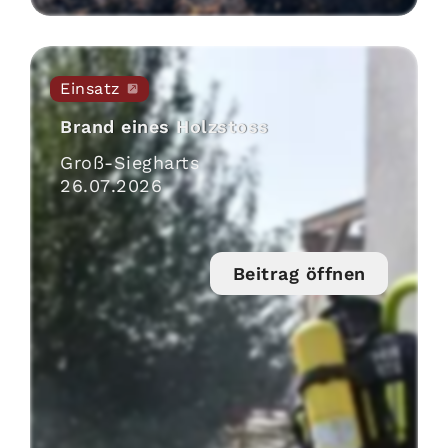
Einsatz
Brand eines Holzstoss
Groß-Siegharts
26
.
07
.
2026
Beitrag öffnen