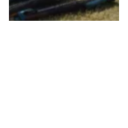
Einsatz
Umwelteinsatz
Groß-Siegharts
25
.
07
.
2026
Beitrag öffnen