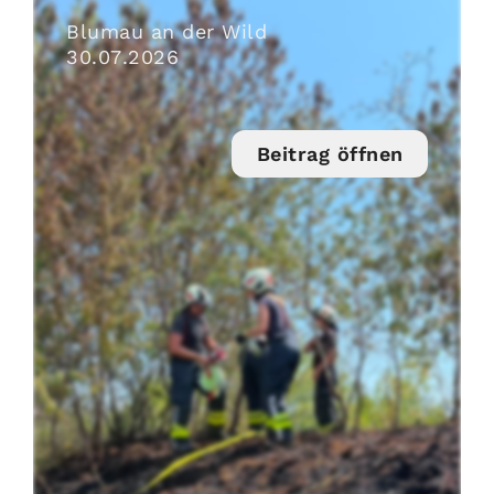
Blumau an der Wild
30
.
07
.
2026
Beitrag öffnen