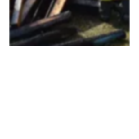
Einsatz
Umwelteinsatz
Groß-Siegharts
25
.
07
.
2026