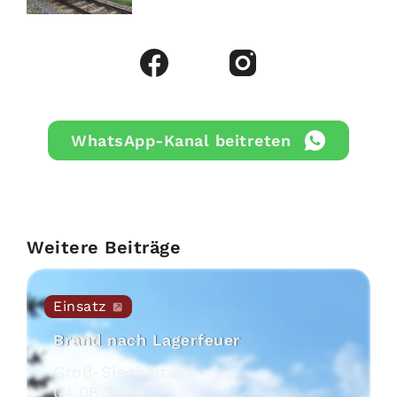
WhatsApp-Kanal beitreten
Weitere Beiträge
Einsatz
Brand nach Lagerfeuer
Groß-Siegharts
04
.
08
.
2026