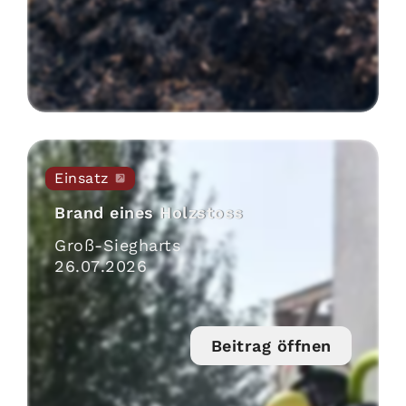
Einsatz
Brand eines Holzstoss
Groß-Siegharts
26
.
07
.
2026
Beitrag öffnen