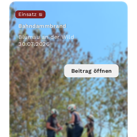
Einsatz
Bahndammbrand
Blumau an der Wild
30
.
07
.
2026
Beitrag öffnen