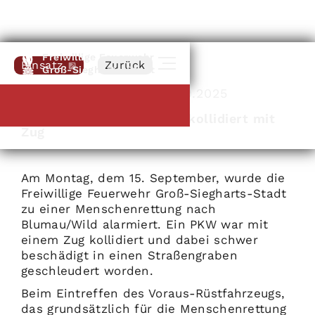
Freiwillige Feuerwehr
Einsatz
Zurück
Groß-Siegharts-Stadt
Blumau an der Wild
|
15
.
09
.
2025
Menschenrettung – PKW kollidiert mit
Zug
Am Montag, dem 15. September, wurde die
Freiwillige Feuerwehr Groß-Siegharts-Stadt
zu einer Menschenrettung nach
Blumau/Wild alarmiert. Ein PKW war mit
einem Zug kollidiert und dabei schwer
beschädigt in einen Straßengraben
geschleudert worden.
Beim Eintreffen des Voraus-Rüstfahrzeugs,
das grundsätzlich für die Menschenrettung