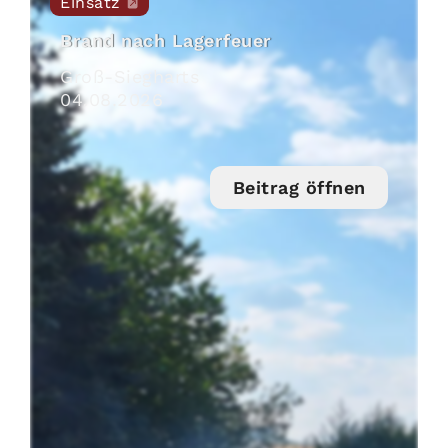
Einsatz
Brand nach Lagerfeuer
Groß-Siegharts
04
.
08
.
2026
Beitrag öffnen