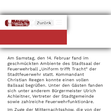
Freiwillige Feuerwehr
Einsatz
Zurück
Groß-Siegharts-Stadt
Groß-Siegharts
|
14
.
02
.
2026
Feuerwehrball 2026
Am Samstag, den 14. Februar fand im
geschmückten Ambiente des Stadtsaal der
Feuerwehrball „Uniform trifft Tracht“ der
Stadtfeuerwehr statt. Kommandant
Christian Reegen konnte einen vollen
Ballsaal begrüßen. Unter den Gästen fanden
sich unter anderem Bürgermeister Ulrich
Achleitner, Vertreter der Stadtgemeinde
sowie zahlreiche Feuerwehrfunktionäre.
Im Zuge der Mitternachtsshow, die von der