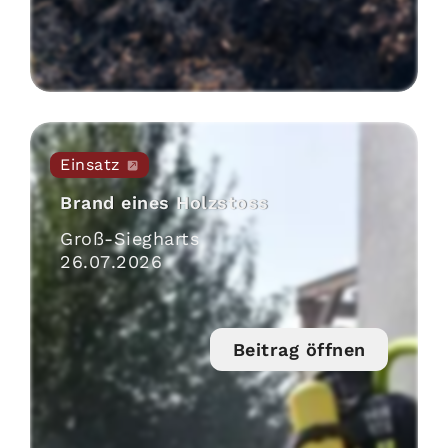
Einsatz
Brand eines Holzstoss
Groß-Siegharts
26
.
07
.
2026
Beitrag öffnen