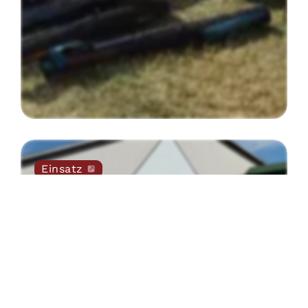
Einsatz
Umwelteinsatz
Groß-Siegharts
25
.
07
.
2026
Beitrag öffnen