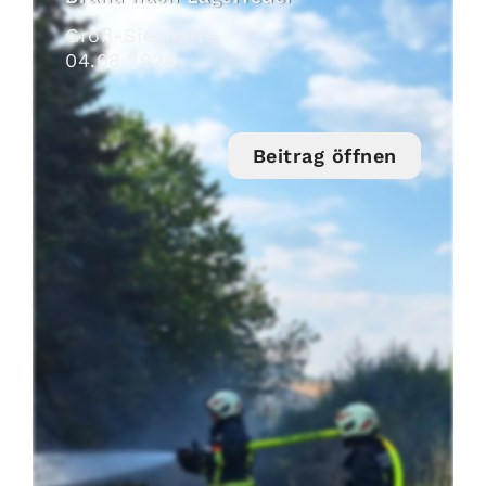
Groß-Siegharts
04
.
08
.
2026
Beitrag öffnen