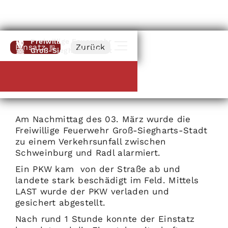
Freiwillige Feuerwehr
Einsatz
Zurück
Groß-Siegharts-Stadt
Schweinburg
|
03
.
03
.
2024
PKW Bergung
Am Nachmittag des 03. März wurde die
Freiwillige Feuerwehr Groß-Siegharts-Stadt
zu einem Verkehrsunfall zwischen
Schweinburg und Radl alarmiert.
Ein PKW kam von der Straße ab und
landete stark beschädigt im Feld.
Mittels
LAST wurde der PKW verladen und
gesichert abgestellt.
Nach rund 1 Stunde konnte der Einstatz