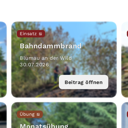
Einsatz
Bahndammbrand
Blumau an der Wild
30
.
07
.
2026
Beitrag öffnen
Übung
Monatsübung