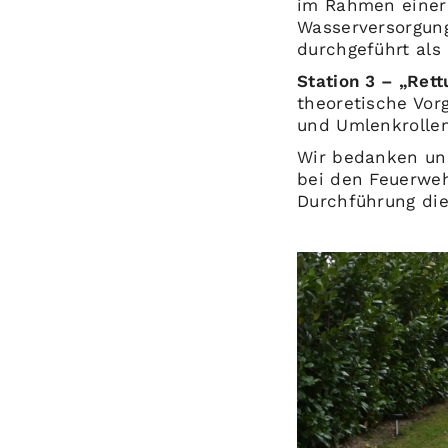
im Rahmen einer 
Wasserversorgung
durchgeführt al
Station 3 – „Ret
theoretische Vor
und Umlenkrollen
Wir bedanken uns
bei den Feuerweh
Durchführung di