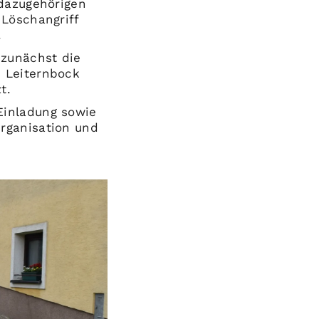
 dazugehörigen
 Löschangriff
.
 zunächst die
s Leiternbock
t.
Einladung sowie
rganisation und