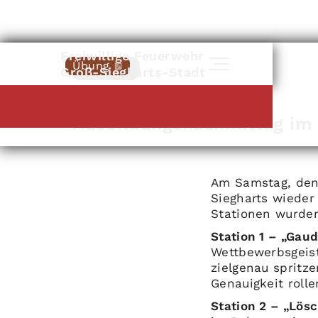
Freiwillige Feuerwehr
Übung
Zurück
Groß-Siegharts-Stadt
Dietmanns
|
03
.
05
.
2025
Ausbildungsnachmittag im
Am Samstag, den 
Siegharts wieder
Stationen wurden
Station 1 – „Gau
Wettbewerbsgeist
zielgenau spritz
Genauigkeit roll
Station 2 – „Lös