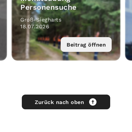
Personensuche
Groß-Siegharts
18
.
07
.
2026
Beitrag öffnen
Zurück nach oben