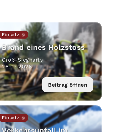
Einsatz
Brand eines Holzstoss
Groß-Siegharts
26
.
07
.
2026
Beitrag öffnen
Einsatz
Verkehrsunfall im