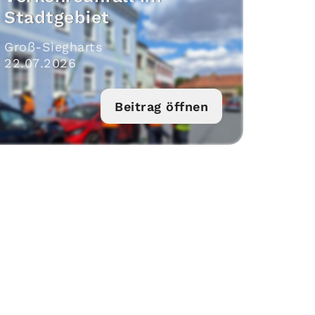
Stadtgebiet
Groß-Siegharts
22
.
07
.
2026
Beitrag öffnen