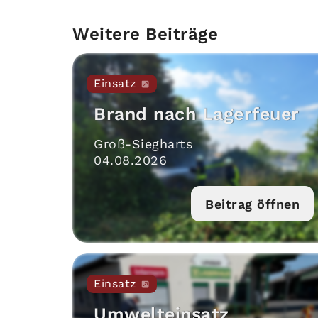
Weitere Beiträge
Einsatz
Brand nach Lagerfeuer
Groß-Siegharts
04
.
08
.
2026
Beitrag öffnen
Einsatz
Umwelteinsatz