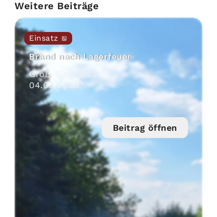
Weitere Beiträge
Einsatz
Brand nach Lagerfeuer
Groß-Siegharts
04
.
08
.
2026
Beitrag öffnen