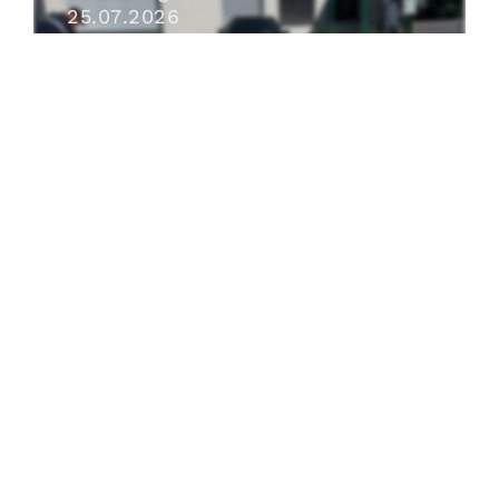
25
.
07
.
2026
Beitrag öffnen