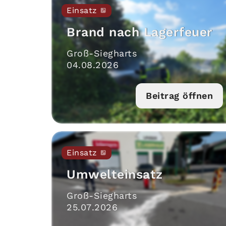
Einsatz
Brand nach Lagerfeuer
Groß-Siegharts
04
.
08
.
2026
Beitrag öffnen
Einsatz
Umwelteinsatz
Groß-Siegharts
25
.
07
.
2026