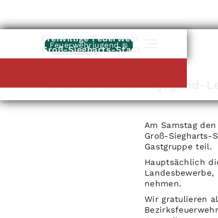
Freiwillige Feuerwehr
Feuerwehrjugend
Zurück
Groß-Siegharts-Stadt
Weitersfeld
|
03
.
06
.
2023
Bezirksfeuerwehrjugend-L
Am Samstag den 0
Groß-Siegharts-S
Gastgruppe teil.
Hauptsächlich di
Landesbewerbe, 
nehmen.
Wir gratulieren 
Bezirksfeuerweh