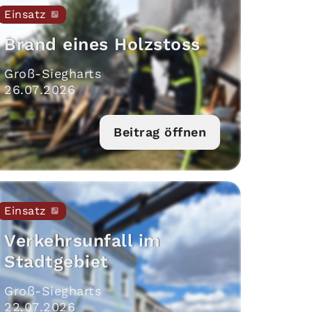
Einsatz
Brand eines Holzstoss
Groß-Siegharts
26
.
07
.
2026
Beitrag öffnen
Einsatz
Verkehrsunfall im
Stadtgebiet
Groß-Siegharts
22
.
07
.
2026