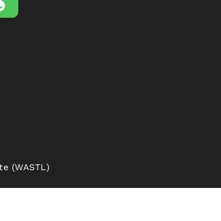
ste (WASTL)
 (UWZ)