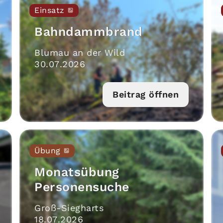
Einsatz
Bahndammbrand
Blumau an der Wild
30
.
07
.
2026
Beitrag öffnen
Übung
Monatsübung
Personensuche
Groß-Siegharts
18
.
07
.
2026