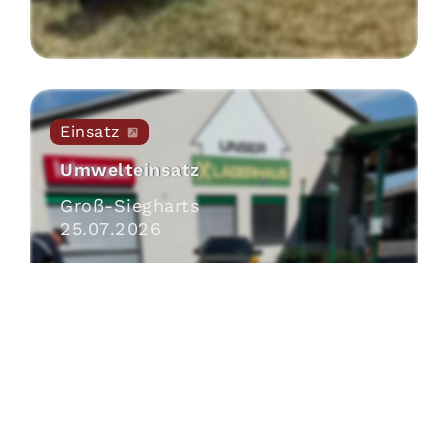
Einsatz
Umwelteinsatz
Groß-Siegharts
25
.
07
.
2026
Beitrag öffnen