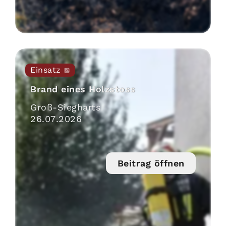
Einsatz
Brand eines Holzstoss
Groß-Siegharts
26
.
07
.
2026
Beitrag öffnen