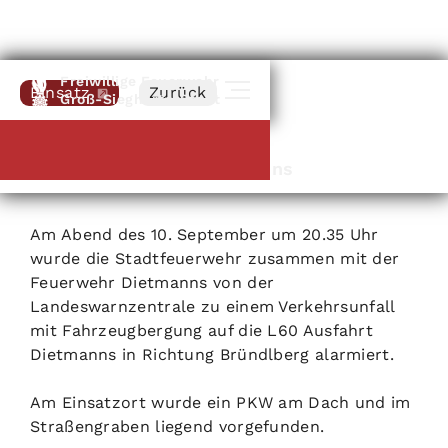
Freiwillige Feuerwehr
Einsatz
Zurück
Groß-Siegharts-Stadt
10
.
09
.
2021
Fahrzeugbergung Dietmanns
Am Abend des 10. September um 20.35 Uhr
wurde die Stadtfeuerwehr zusammen mit der
Feuerwehr Dietmanns von der
Landeswarnzentrale zu einem Verkehrsunfall
mit Fahrzeugbergung auf die L60 Ausfahrt
Dietmanns in Richtung Bründlberg alarmiert.
Am Einsatzort wurde ein PKW am Dach und im
Straßengraben liegend vorgefunden.