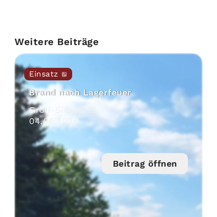
Weitere Beiträge
Einsatz
Brand nach Lagerfeuer
Groß-Siegharts
04
.
08
.
2026
Beitrag öffnen