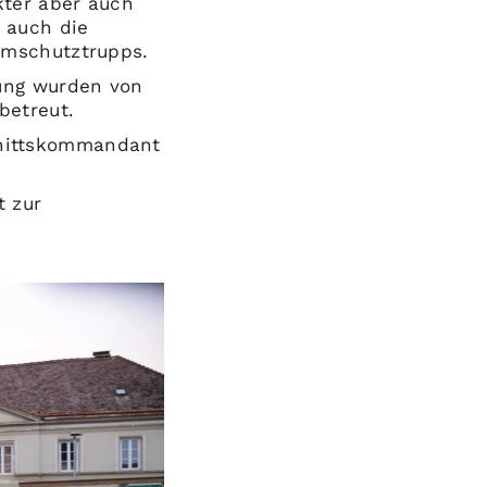
kter aber auch
 auch die
emschutztrupps.
bung wurden von
betreut.
hnittskommandant
t zur