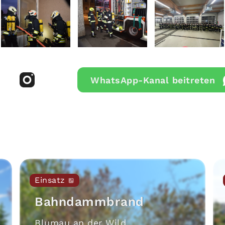
WhatsApp-Kanal beitreten
Einsatz
Bahndammbrand
Blumau an der Wild