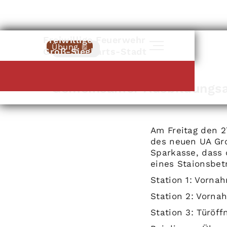
Freiwillige Feuerwehr
Übung
Zurück
Groß-Siegharts-Stadt
Groß-Siegharts
|
27
.
03
.
2026
Gemeinsamer Ausbildungs
Am Freitag den 
des neuen UA Gro
Sparkasse, dass 
eines Staionsbetr
Station 1: Vorna
Station 2: Vorna
Station 3: Türöf