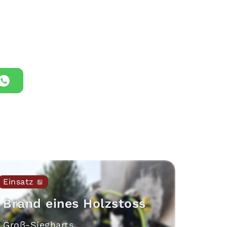
Einsatz
Brand eines Holzstoss
Groß-Siegharts