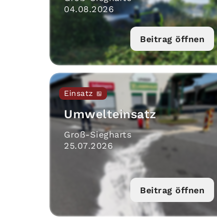
04
.
08
.
2026
Beitrag öffnen
Einsatz
Umwelteinsatz
Groß-Siegharts
25
.
07
.
2026
Beitrag öffnen