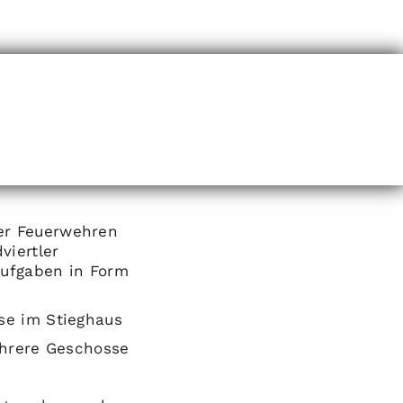
er Feuerwehren
viertler
Aufgaben in Form
se im Stieghaus
ehrere Geschosse