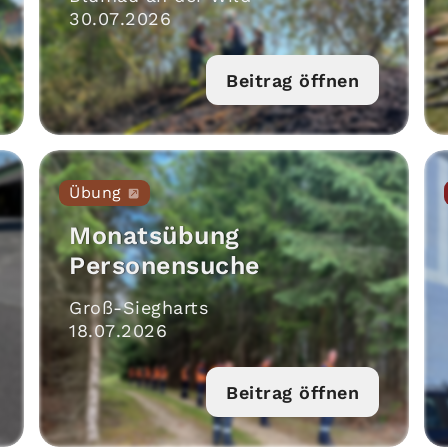
30
.
07
.
2026
Beitrag öffnen
Übung
Monatsübung
Personensuche
Groß-Siegharts
18
.
07
.
2026
Beitrag öffnen