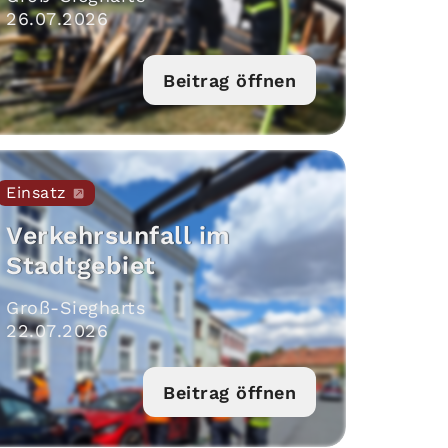
26
.
07
.
2026
Beitrag öffnen
Einsatz
Verkehrsunfall im
Stadtgebiet
Groß-Siegharts
22
.
07
.
2026
Beitrag öffnen