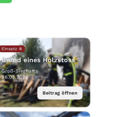
Einsatz
Brand eines Holzstoss
Groß-Siegharts
26
.
07
.
2026
Beitrag öffnen