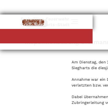
Freiwillige Feuerwehr
Übung
Zurück
Groß-Siegharts-Stadt
25
.
10
.
2022
Inspektionsübung Dietman
Am Dienstag, den 
Siegharts die dies
Annahme war ein D
verletzten bzw. v
Dabei übernahmen 
Zubringerleitung