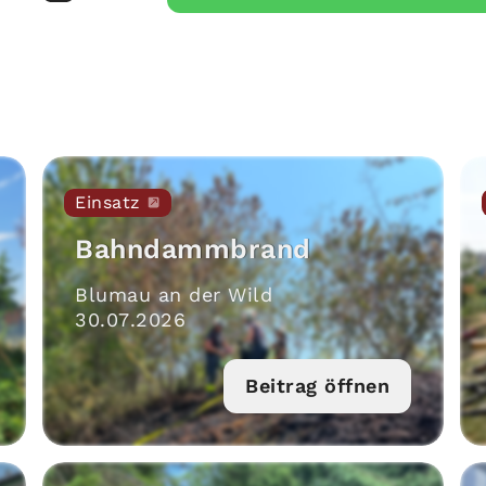
Einsatz
Bahndammbrand
Blumau an der Wild
30
.
07
.
2026
Beitrag öffnen