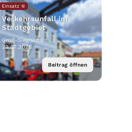
Einsatz
Verkehrsunfall im
Stadtgebiet
Groß-Siegharts
22
.
07
.
2026
Beitrag öffnen