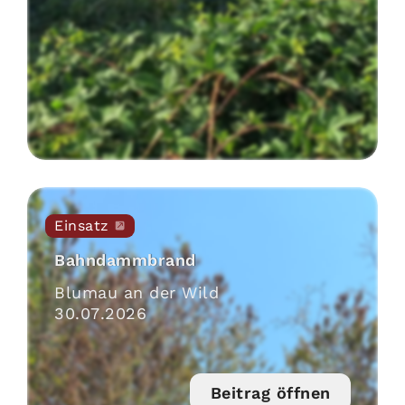
Einsatz
Bahndammbrand
Blumau an der Wild
30
.
07
.
2026
Beitrag öffnen