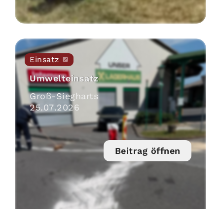
Einsatz
Umwelteinsatz
Groß-Siegharts
25
.
07
.
2026
Beitrag öffnen