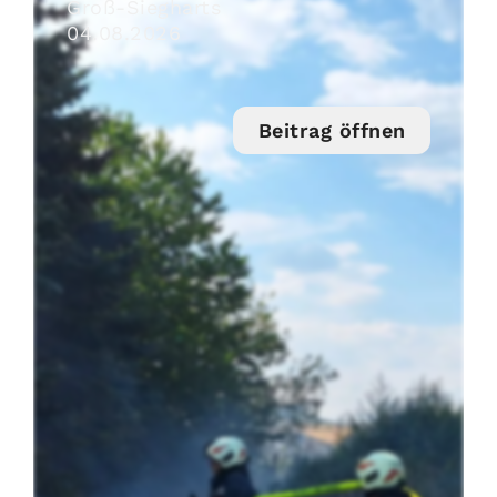
Groß-Siegharts
04
.
08
.
2026
Beitrag öffnen