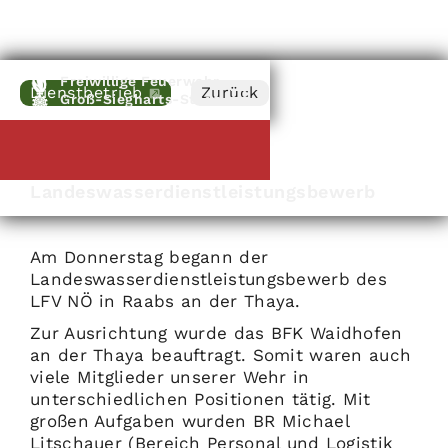
Freiwillige Feuerwehr
Dienstbetrieb
Zurück
Groß-Siegharts-Stadt
Raabs an der Thaya
|
23
.
08
.
2024
-
25
.
08
.
2024
Landeswasserdienstleistungsbewerb
Am Donnerstag begann der
Landeswasserdienstleistungsbewerb des
LFV NÖ in Raabs an der Thaya.
Zur Ausrichtung wurde das BFK Waidhofen
an der Thaya beauftragt. Somit waren auch
viele Mitglieder unserer Wehr in
unterschiedlichen Positionen tätig. Mit
großen Aufgaben wurden BR Michael
Litschauer (Bereich Personal und Logistik