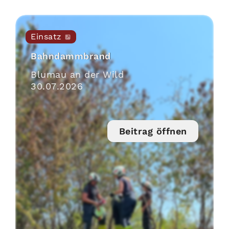
Einsatz
Bahndammbrand
Blumau an der Wild
30
.
07
.
2026
Beitrag öffnen