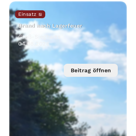
Einsatz
Brand nach Lagerfeuer
Groß-Siegharts
04
.
08
.
2026
Beitrag öffnen