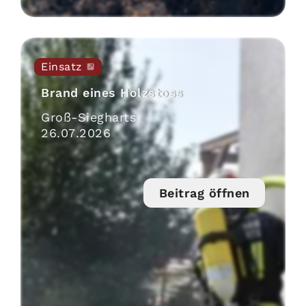
Einsatz
Brand eines Holzstoss
Groß-Siegharts
26
.
07
.
2026
Beitrag öffnen