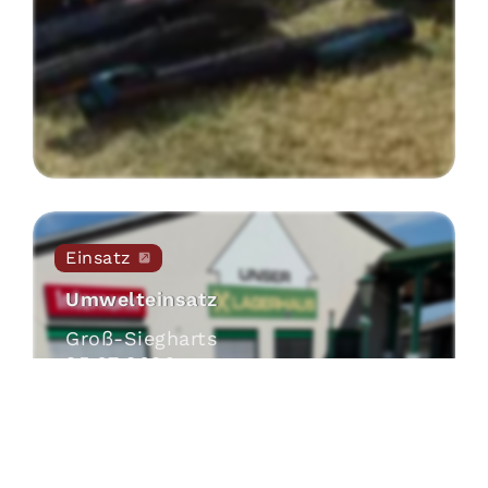
Einsatz
Umwelteinsatz
Groß-Siegharts
25
.
07
.
2026
Beitrag öffnen