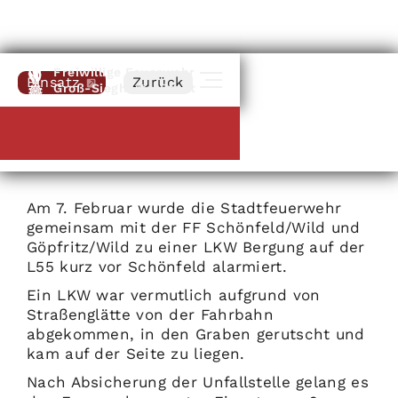
Freiwillige Feuerwehr
Einsatz
Zurück
Groß-Siegharts-Stadt
07
.
02
.
2021
LKW Bergung L55
Am 7. Februar wurde die Stadtfeuerwehr
gemeinsam mit der FF Schönfeld/Wild und
Göpfritz/Wild zu einer LKW Bergung auf der
L55 kurz vor Schönfeld alarmiert.
Ein LKW war vermutlich aufgrund von
Straßenglätte von der Fahrbahn
abgekommen, in den Graben gerutscht und
kam auf der Seite zu liegen.
Nach Absicherung der Unfallstelle gelang es