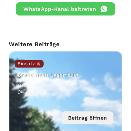
WhatsApp-Kanal beitreten
Weitere Beiträge
Einsatz
Brand nach Lagerfeuer
Groß-Siegharts
04
.
08
.
2026
Beitrag öffnen