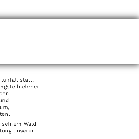
nfall statt.
ungsteilnehmer
eben
 und
rum,
ten.
n seinem Wald
itung unserer