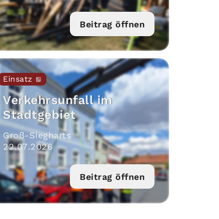
Beitrag öffnen
Einsatz
Verkehrsunfall im
Stadtgebiet
Groß-Siegharts
22
.
07
.
2026
Beitrag öffnen