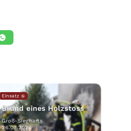
Einsatz
Brand eines Holzstoss
Groß-Siegharts
26
.
07
.
2026