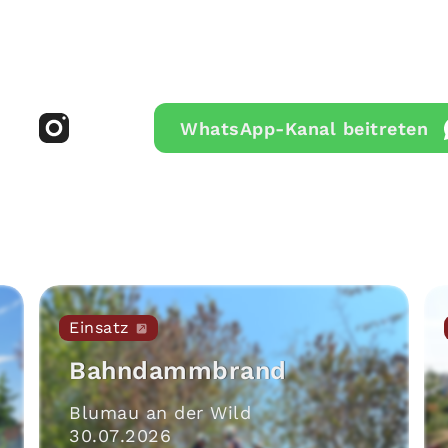
WhatsApp-Kanal beitreten
Einsatz
Bahndammbrand
Blumau an der Wild
30
.
07
.
2026