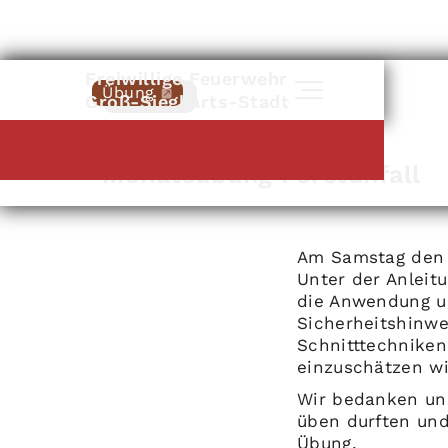
Freiwillige Feuerwehr
Übung
Zurück
Groß-Siegharts-Stadt
Groß-Siegharts
|
24
.
02
.
2024
Monatsübung Forstunfall
Am Samstag den 2
Unter der Anleit
die Anwendung u
Sicherheitshinwe
Schnitttechniken
einzuschätzen wi
Wir bedanken uns
üben durften und
Übung.