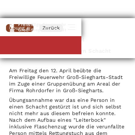
Freiwillige Feuerwehr
Übung
Zurück
Groß-Siegharts-Stadt
Groß-Siegharts
|
12
.
04
.
2024
Personenrettung aus einem Schacht
Am Freitag den 12. April beübte die
Freiwillige Feuerwehr Groß-Siegharts-Stadt
im Zuge einer Gruppenübung am Areal der
Firma Rohrdorfer in Groß-Siegharts.
Übungsannahme war das eine Person in
einen Schacht gestürzt ist und sich selbst
nicht mehr aus diesem befreien konnte.
Nach dem Aufbau eines "Leiterbock"
inklusive Flaschenzug wurde die verunfallte
Person mittels Rettungstuch aus dem