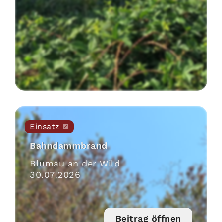
Einsatz
Bahndammbrand
Blumau an der Wild
30
.
07
.
2026
Beitrag öffnen