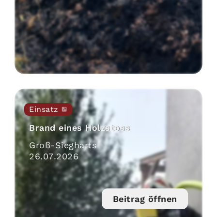
Einsatz
Brand eines Holzstoss
Groß-Siegharts
26
.
07
.
2026
Beitrag öffnen