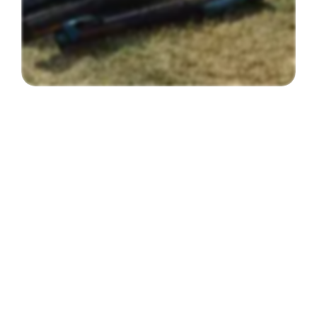
Einsatz
Umwelteinsatz
Groß-Siegharts
25
.
07
.
2026
Beitrag öffnen