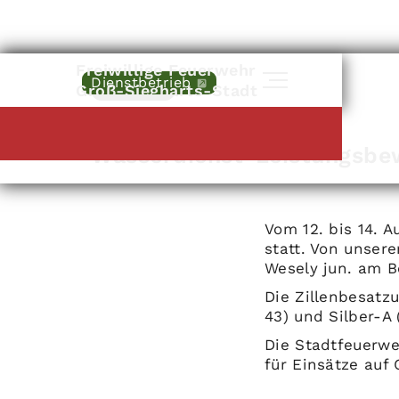
Freiwillige Feuerwehr
Dienstbetrieb
Zurück
Groß-Siegharts-Stadt
12
.
08
.
2022
-
14
.
08
.
2022
Wasserdienst-Leistungsbe
Vom 12. bis 14. 
statt. Von unser
Wesely jun. am B
Die Zillenbesatz
43) und Silber-A
Die Stadtfeuerwe
für Einsätze auf