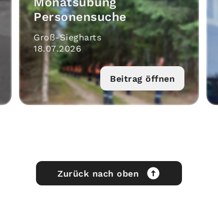
Monatsübung
Personensuche
Groß-Siegharts
18
.
07
.
2026
Beitrag öffnen
Zurück nach oben