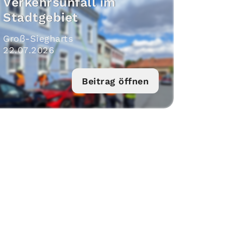
Verkehrsunfall im
Stadtgebiet
Groß-Siegharts
22
.
07
.
2026
Beitrag öffnen