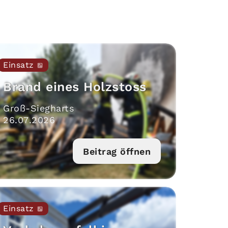
Einsatz
Brand eines Holzstoss
Groß-Siegharts
26
.
07
.
2026
Beitrag öffnen
Einsatz