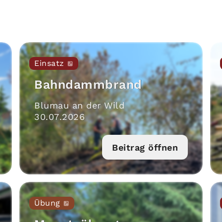
Einsatz
Bahndammbrand
Blumau an der Wild
30
.
07
.
2026
Beitrag öffnen
Übung