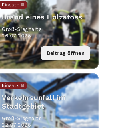
Einsatz
Brand eines Holzstoss
Groß-Siegharts
26
.
07
.
2026
Beitrag öffnen
Einsatz
Verkehrsunfall im
Stadtgebiet
Groß-Siegharts
22
.
07
.
2026