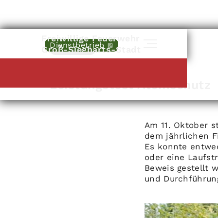
Freiwillige Feuerwehr
Dienstbetrieb
Zurück
Groß-Siegharts-Stadt
Groß-Siegharts
|
11
.
10
.
2025
Leistungstest Atemschutz
Am 11. Oktober s
dem jährlichen F
Es konnte entwed
oder eine Laufst
Beweis gestellt 
und Durchführung