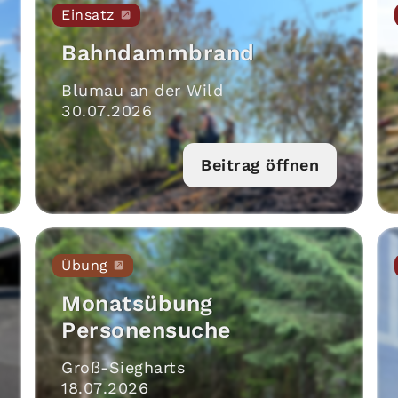
Einsatz
Bahndammbrand
Blumau an der Wild
30
.
07
.
2026
Beitrag öffnen
Übung
Monatsübung
Personensuche
Groß-Siegharts
18
.
07
.
2026