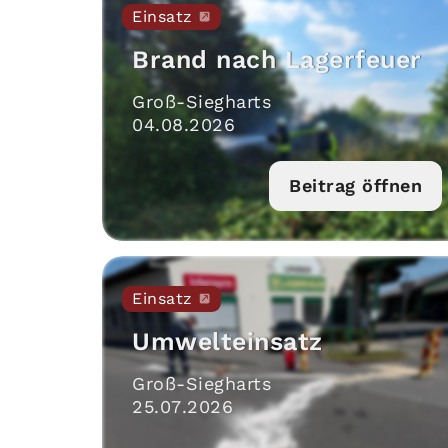
Einsatz
Brand nach Lagerfeuer
Groß-Siegharts
04
.
08
.
2026
Beitrag öffnen
Einsatz
Umwelteinsatz
Groß-Siegharts
25
.
07
.
2026