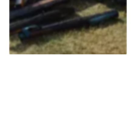
Einsatz
Umwelteinsatz
Groß-Siegharts
25
.
07
.
2026