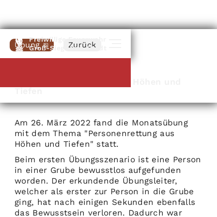
Freiwillige Feuerwehr
Übung
Zurück
Groß-Siegharts-Stadt
26
.
03
.
2022
Monatsübung: Retten aus Höhen und
Tiefen
Am 26. März 2022 fand die Monatsübung
mit dem Thema "Personenrettung aus
Höhen und Tiefen" statt.
Beim ersten Übungsszenario ist eine Person
in einer Grube bewusstlos aufgefunden
worden. Der erkundende Übungsleiter,
welcher als erster zur Person in die Grube
ging, hat nach einigen Sekunden ebenfalls
das Bewusstsein verloren. Dadurch war