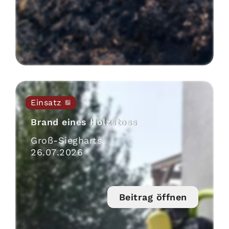
Einsatz
Brand eines Holzstoss
Groß-Siegharts
26
.
07
.
2026
Beitrag öffnen