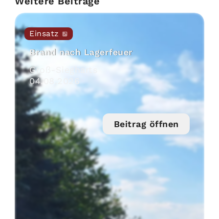
Weitere Beiträge
Einsatz
Brand nach Lagerfeuer
Groß-Siegharts
04
.
08
.
2026
Beitrag öffnen